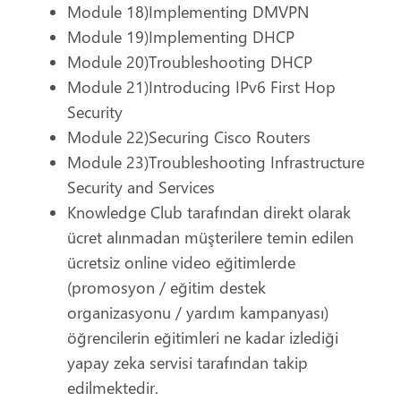
Module 18)Implementing DMVPN
Module 19)Implementing DHCP
Giriş Yap
Module 20)Troubleshooting DHCP
Module 21)Introducing IPv6 First Hop
Giriş Yap
Security
Eğitim Portalımız
Module 22)Securing Cisco Routers
Module 23)Troubleshooting Infrastructure
Kurslar
Giriş
Security and Services
Video Eğitimler
Şifremi Unuttum
Knowledge Club tarafından direkt olarak
İletişim
ücret alınmadan müşterilere temin edilen
ücretsiz online video eğitimlerde
(promosyon / eğitim destek
organizasyonu / yardım kampanyası)
öğrencilerin eğitimleri ne kadar izlediği
yapay zeka servisi tarafından takip
edilmektedir.