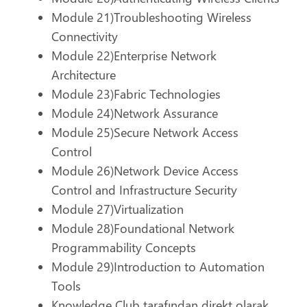
Module 21)Troubleshooting Wireless
Connectivity
Module 22)Enterprise Network
Architecture
Module 23)Fabric Technologies
Giriş Yap
Module 24)Network Assurance
Module 25)Secure Network Access
Control
Giriş Yap
Module 26)Network Device Access
Eğitim Portalımız
Control and Infrastructure Security
Kurslar
Giriş
Module 27)Virtualization
Video Eğitimler
Module 28)Foundational Network
Şifremi Unuttum
İletişim
Programmability Concepts
Module 29)Introduction to Automation
Tools
Knowledge Club tarafından direkt olarak