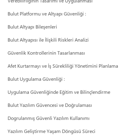
Verebilirliğinin Tasarımı ve Uygulanması
Bulut Platformu ve Altyapı Güvenliği :
Bulut Altyapı Bileşenleri
Bulut Altyapısı ile İlişkili Riskleri Analizi
Güvenlik Kontrollerinin Tasarlanması
Afet Kurtarmayı ve İş Sürekliliği Yönetimini Planlama
Giriş Yap
Bulut Uygulama Güvenliği :
Giriş Yap
Uygulama Güvenliğinde Eğitim ve Bilinçlendirme
Eğitim Portalımız
Bulut Yazılım Güvencesi ve Doğrulaması
Kurslar
Giriş
Video Eğitimler
Dogrulanmış Güvenli Yazılım Kullanımı
Şifremi Unuttum
İletişim
Yazılım Geliştirme Yaşam Döngüsü Süreci