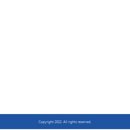
Eğitim Portalımız
Kurslar
Giriş
Video Eğitimler
Şifremi Unuttum
İletişim
Copyright 2022. All rights reserved.